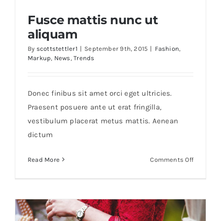
Fusce mattis nunc ut
aliquam
By
scottstettler1
|
September 9th, 2015
|
Fashion
,
Markup
,
News
,
Trends
Fusce mattis nunc ut aliquam
Donec finibus sit amet orci eget ultricies.
Praesent posuere ante ut erat fringilla,
vestibulum placerat metus mattis. Aenean
dictum
on
Read More
Comments Off
Fusce
mattis
nunc
ut
aliquam