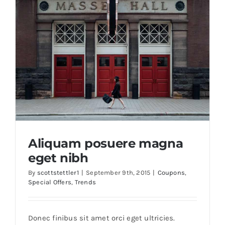
eu
justo
sem
id
Aliquam posuere magna
eget nibh
By
scottstettler1
|
September 9th, 2015
|
Coupons
,
Special Offers
,
Trends
Aliquam posuere magna eget nibh
Donec finibus sit amet orci eget ultricies.