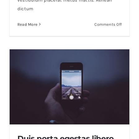
dictum
on
Read More
Comments Off
Etiam
cursus
mauris
vestibu
Duis porta egestas libero