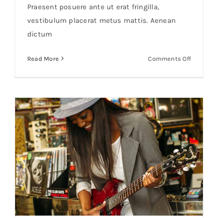
Praesent posuere ante ut erat fringilla,
vestibulum placerat metus mattis. Aenean
dictum
on
Read More
Comments Off
Aliquam
posuere
magna
eget
nibh