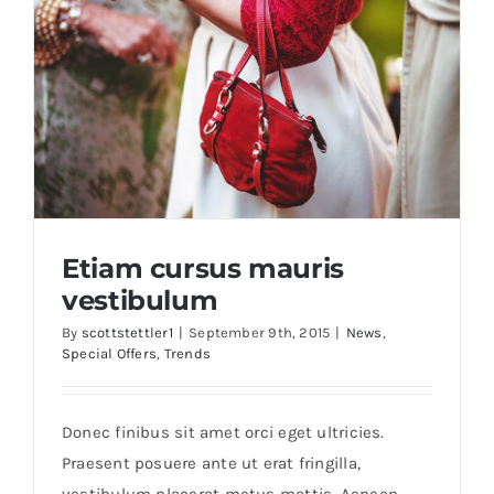
Etiam cursus mauris
vestibulum
By
scottstettler1
|
September 9th, 2015
|
News
,
Special Offers
,
Trends
Etiam cursus mauris vestibulum
Donec finibus sit amet orci eget ultricies.
Praesent posuere ante ut erat fringilla,
vestibulum placerat metus mattis. Aenean