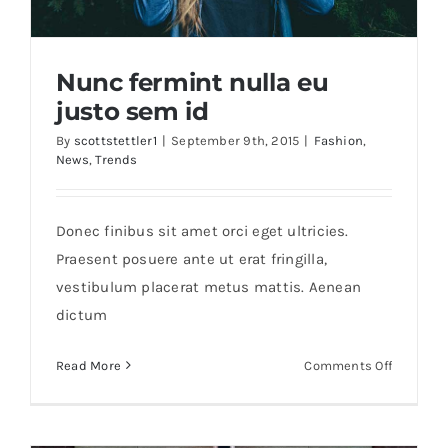
Nunc fermint nulla eu
justo sem id
By
scottstettler1
|
September 9th, 2015
|
Fashion
,
News
,
Trends
Nunc fermint nulla eu justo sem id
Donec finibus sit amet orci eget ultricies.
Praesent posuere ante ut erat fringilla,
vestibulum placerat metus mattis. Aenean
dictum
on
Read More
Comments Off
Nunc
fermint
nulla