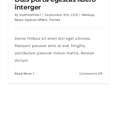
interger
By
scottstettler1
|
September 9th, 2015
|
Markup
,
News
,
Special Offers
,
Trends
Duis porta egestas libero interger
Donec finibus sit amet orci eget ultricies.
Praesent posuere ante ut erat fringilla,
vestibulum placerat metus mattis. Aenean
dictum
on
Read More
Comments Off
Duis
porta
egestas
libero
interger